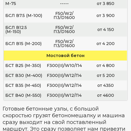
М-75
-----
от 3 850
F50/W2/
БСЛ В7.5 (М-100)
от 3 900
П3/D1600
БСЛ В12.5
F50/W2/
от 4 150
(М-150)
П3/D1600
F50/W2/
БСЛ В15 (М-200)
от 4 200
П3/D1600
Мостовой бетон
БСТ В25 (М-350)
F300(II)/W10/П4
от 4 800
БСТ В30 (М-400)
F300(II)/W12/П4
от 5 200
БСТ В35 (М-450)
F300(II)/W12/П4
от 4350
БСТ В40 (М-550)
F300(II)/W12/П4
от 4600
Готовые бетонные узлы, с большой
скоростью грузят бетономешалку и машина
сразу выходит на свой поставленный
маршрут. Это сразу позволяет нам привезти